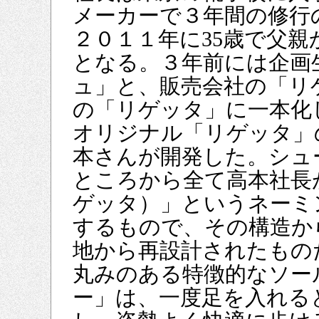
メーカーで３年間の修行
２０１１年に35歳で父親
となる。３年前には企画
ュ」と、販売会社の「リ
の「リゲッタ」に一本化
オリジナル「リゲッタ」
本さんが開発した。シュ
ところから全て高本社長が手
ゲッタ）」というネーミ
するもので、その構造か
地から再設計されたもの
丸みのある特徴的なソー
ー」は、一度足を入れる