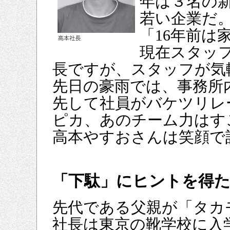
年は３名の新
若い企業だ
「16年前は
現在スタッ
長ですが、スタッフが気
先日の豪雨では、事務所
先して社員がバケツリレ
ピカ、あのチーム力はす
高本やすおさんは笑顔で
「下駄」にヒントを得
先代である父親が「タカ
社長は東京の靴学校に入