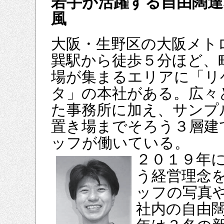
若手が活躍する自由闊達
風
大阪・生野区の大阪メト
巽駅から徒歩５分ほど、
場が集まるエリアに「リ
タ」の本社がある。広々
た事務所に加え、サンプ
置き場までそろう３層建
ッフが働いている。
２０１９年
う経営理念
ッフの写真
社内の自由