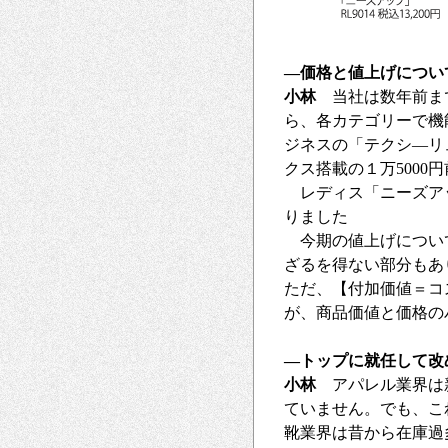
―価格と値上げについ
小林
当社は数年前まで
ら、各カテゴリーで機
ジネスの「テクシ―リュ
クス搭載の１万5000
レディス「ニーズアッ
りました
今期の値上げについて
ざるを得ない部分もあ
ただ、【付加価値＝コ
が、商品価値と価格の
―トップに就任して改
小林
アパレル業界は新
ていません。でも、こ
靴業界は昔から在庫過