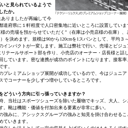
高いと見られているようで
したか。
上ありましたが再編して今
各都道府県に１軒程度で人口密集地に近いところに設置していま
店様の売場を預からせていただく”（在庫は小売店様の在庫）、
数）を決めます。規模は90から120cmを1スパンとして、平均
のインパクトが一変します。施工は弊社で行い、売場とビジュ
にリテールサポート部を作り、小売店のオーナー・店長様と話
回しています。密な連携が成功のポイントになります。接客率
です。
のプレミアムショップ展開が成功しているので、今はジュニア
スでコーナーを少しずつ増やしているところです。
をどういう方向に引っ張っていきますか？
、当社はスポーツシューズを除いた履物でキッズ、大人、シ
す。靴は機能・価値を付加出来る要素が非常に多い。
の強みに、アシックスグループの強みと知見を掛け合わせるこ
めていきます。