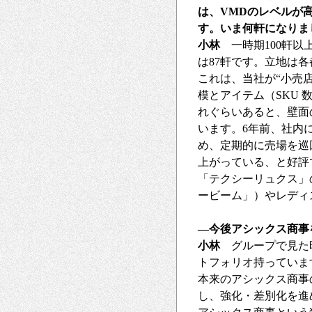
は、VMDのレベルが
す。いま何軒になりま
小林
一時期100軒以
は87軒です。立地は
これは、当社が“小売
模とアイテム（SKU 
れぐらいあると、壁面
います。6年前、社内
め、定期的に売場を巡
上がっている、と好評
「テクシーリュクス」
ービーム」）やレディ
―今後アシックス商事
小林
グループで見た時
トフォリオ持っていま
本来のアシックス商事
し、強化・差別化を進