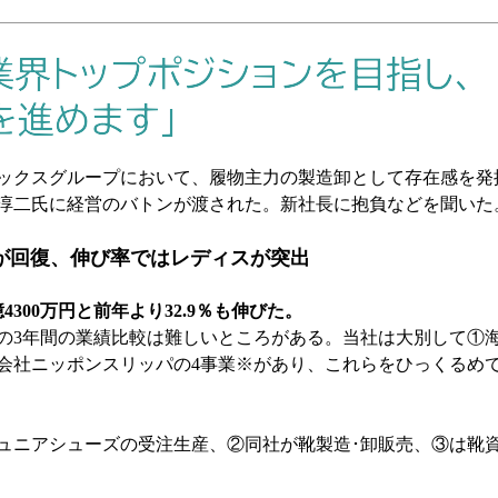
ックスグループにおいて、履物主力の製造卸として存在感を発
淳二氏に経営のバトンが渡された。新社長に抱負などを聞いた
が回復、伸び率ではレディスが突出
9億4300万円と前年より32.9％も伸びた。
22年の3年間の業績比較は難しいところがある。当社は大別して
会社ニッポンスリッパの4事業※があり、これらをひっくるめ
ュニアシューズの受注生産、②同社が靴製造･卸販売、③は靴