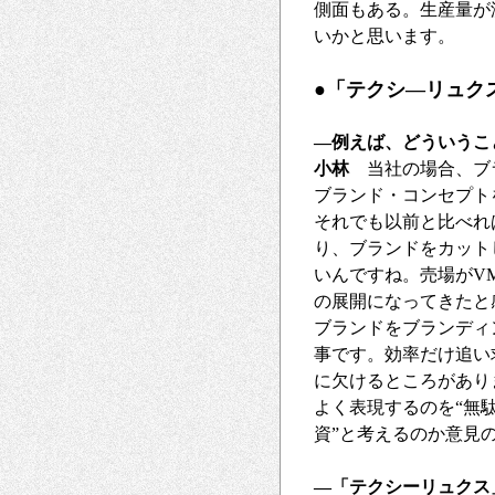
側面もある。生産量が
いかと思います。
●「テクシ―リュク
―例えば、どういうこ
小林
当社の場合、ブラ
ブランド・コンセプト
それでも以前と比べれ
り、ブランドをカット
いんですね。売場がV
の展開になってきたと
ブランドをブランディ
事です。効率だけ追い
に欠けるところがあり
よく表現するのを“無駄
資”と考えるのか意見
―「テクシーリュクス