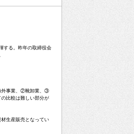
揮する。昨年の取締役会
。
①海外事業、②靴卸業、③
ての比較は難しい部分が
資材生産販売となってい