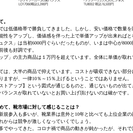
て。
は低価格帯で勝負してきました。しかし、安い価格で数量を
能性をアップし、価値感を伴った上で単価アップが出来ればと
クス」は当初6000円ぐらいだったものが、いまは中心が800
円前後も好調です。
プ」の主力商品は１万円を超えています。全体に単価が取れ
は、大半の商品で抑えています。コストが吸収できない部分
りますが、一律10％～15％上げるということではありません。
ストアップ】という図式が通じるものと、通じないものが出て
バランスが取れていないとお買い上げ頂けないのは確かです。
めて、靴市場に対して感じることは？
規参入も多いが、靴業界は意外と10年と比べても上位企業の
れからは競争が激しくなっていくでしょう。
多でやってきた。コロナ禍で商品の動きが鈍かったが、それで