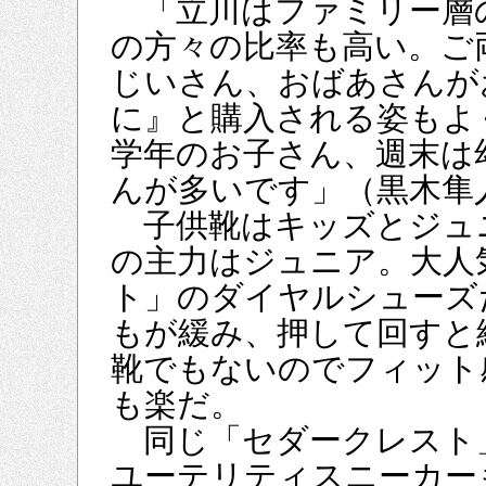
「立川はファミリー層
の方々の比率も高い。ご
じいさん、おばあさんが
に』と購入される姿もよ
学年のお子さん、週末は
んが多いです」（黒木隼
子供靴はキッズとジュ
の主力はジュニア。大人
ト」のダイヤルシューズ
もが緩み、押して回すと
靴でもないのでフィット
も楽だ。
同じ「セダークレスト
ユーテリティスニーカー