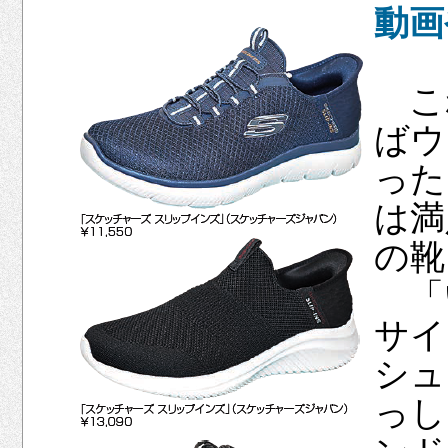
動画
こ
ばウ
った
は満
の靴
「
サイ
シュ
っし