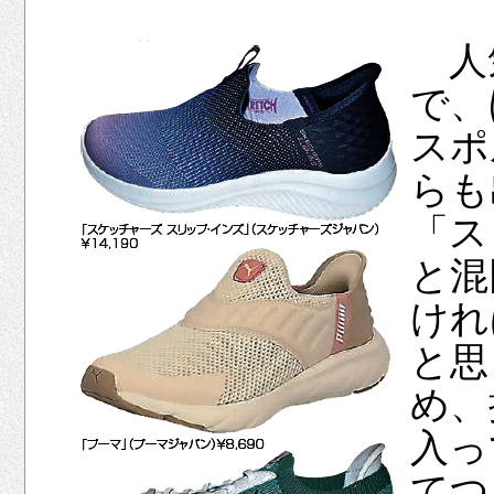
人
で、
スポ
らも
「ス
と混
けれ
と思
め、
入っ
てつ