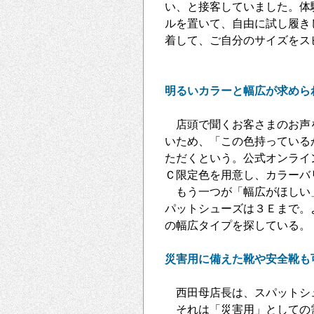
い、と接客していました。体
ルを置いて、自由に試し履き
着して、ご自分のサイズをス
明るいカラーと幅広が求めら
店頭で聞くお客さまのお声
いため、「この色持っている
ただくという。公式オンライ
Ｃ限定色を用意し、カラーバ
もう一つが「幅広がほしい
パットシューズは３Ｅまで。
の幅広タイプを探している。
災害用に備えた靴や安全靴も
西田母店長は、スパットシ
それは「災害用」としての