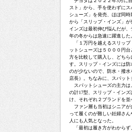
チヨダは２０２２年3月に自
スト」から、手を使わずにス
シューズ」を発売、ほぼ同時
から「スリップ・インズ」が
インズは最初伸び悩んだが、
年の冬からは急速に躍進した
「１万円を越えるスリップ
ットシューズは５０００円台
方を比較して購入し、どちら
す。スリップ・インズには防
のが少ないので、防水・撥水
店長）。ちなみに、スパット
スパットシューズの主力はメ
の計17型、スリップ・イン
け、それぞれ２ブランドを並
ファン層も当初はシニアが多
って履くのが難しい妊婦さん
人にも人気となった。
「最初は履き方がわからず