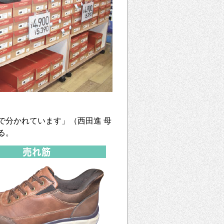
で分かれています」（西田進 母
る。