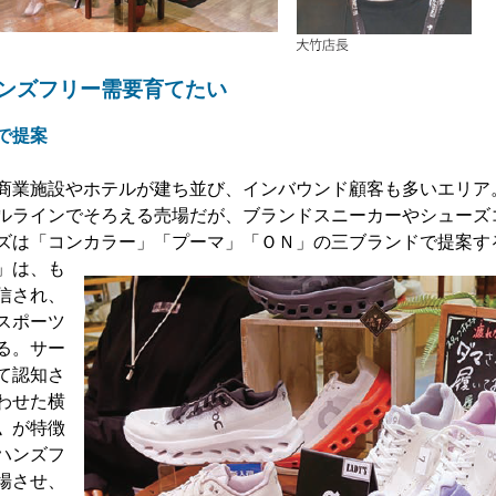
ンズフリー需要育てたい
で提案
商業施設やホテルが建ち並び、インバウンド顧客も多いエリア
ルラインでそろえる売場だが、ブランドスニーカーやシューズ
ズは「コンカラー」「プーマ」「ＯＮ」の三ブランドで提案す
」は、も
信され、
スポーツ
る。サー
て認知さ
わせた横
〟が特徴
ハンズフ
場させ、