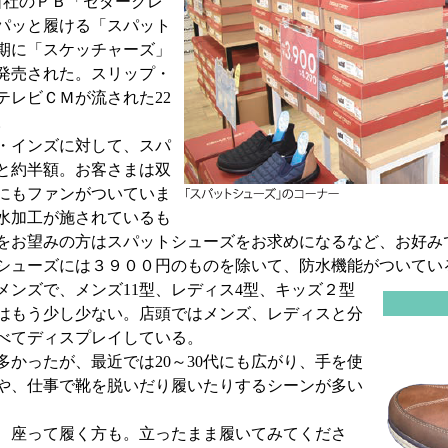
社のＰＢ「セダークレ
パッと履ける「スパット
期に「スケッチャーズ」
発売された。スリップ・
テレビＣＭが流された22
。
・インズに対して、スパ
と約半額。お客さまは双
にもファンがついていま
水加工が施されているも
をお望みの方はスパットシューズをお求めになるなど、お好み
シューズには３９００円のものを除いて、防水機能がついてい
ンズで、メンズ11型、レディス4型、キッズ２型
ズはもう少し少ない。店頭ではメンズ、レディスと分
べてディスプレイしている。
かったが、最近では20～30代にも広がり、手を使
や、仕事で靴を脱いだり履いたりするシーンが多い
、座って履く方も。立ったまま履いてみてくださ